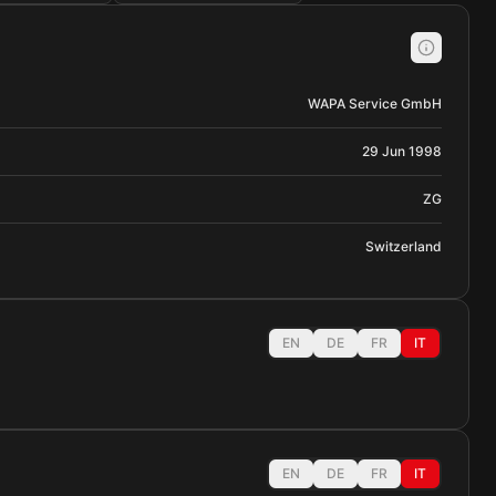
WAPA Service GmbH
29 Jun 1998
ZG
Switzerland
EN
DE
FR
IT
EN
DE
FR
IT