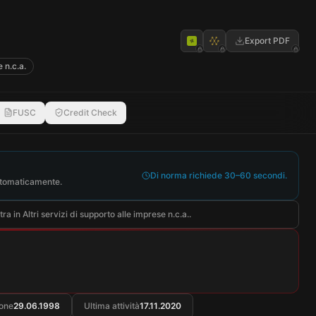
Export PDF
 n.c.a.
FUSC
Credit Check
Di norma richiede 30–60 secondi.
automaticamente.
in Altri servizi di supporto alle imprese n.c.a..
ione
29.06.1998
Ultima attività
17.11.2020