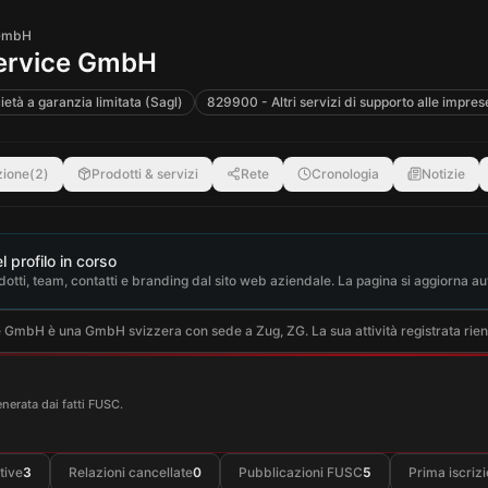
 GmbH
ervice GmbH
ietà a garanzia limitata (Sagl)
829900 - Altri servizi di supporto alle imprese
zione
(
2
)
Prodotti & servizi
Rete
Cronologia
Notizie
 profilo in corso
otti, team, contatti e branding dal sito web aziendale. La pagina si aggiorna 
mbH è una GmbH svizzera con sede a Zug, ZG. La sua attività registrata rientra 
enerata dai fatti FUSC.
tive
3
Relazioni cancellate
0
Pubblicazioni FUSC
5
Prima iscriz