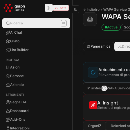
Skip to main content
graph
v2 beta
Indietro
WAPA Service
.swiss
WAPA S
Ricerca
⌘K
Active
Soc
AI Chat
Grafo
Panoramica
Dire
List Builder
RICERCA
Azioni
Arricchimento del
Rilevamento di prod
Persone
Aziende
In sintesi
WAPA Service G
STRUMENTI
Segnali IA
AI Insight
Sintesi del registro g
Dashboard
Add-Ons
Organi
7
Relazioni at
Integrazioni