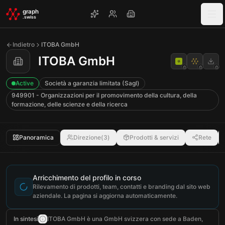
Skip to main content
graph
.swiss
Indietro
ITOBA GmbH
ITOBA GmbH
Active
Società a garanzia limitata (Sagl)
949901 - Organizzazioni per il promovimento della cultura, della
formazione, delle scienze e della ricerca
Panoramica
Direzione
(
3
)
Prodotti & servizi
Rete
Arricchimento del profilo in corso
Rilevamento di prodotti, team, contatti e branding dal sito web
aziendale. La pagina si aggiorna automaticamente.
In sintesi
ITOBA GmbH è una GmbH svizzera con sede a Baden,