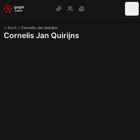
Skip to main content
graph
.swiss
Back
Cornelis Jan Quirijns
Cornelis Jan Quirijns