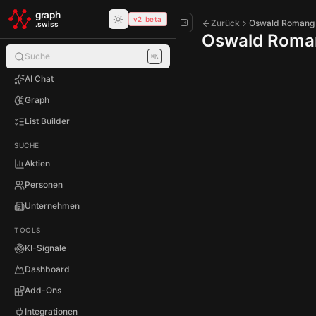
Skip to main content
graph
v2 beta
Zurück
Oswald Romang
.swiss
Oswald Roma
Suche
⌘K
AI Chat
Graph
List Builder
SUCHE
Aktien
Personen
Unternehmen
TOOLS
KI-Signale
Dashboard
Add-Ons
Integrationen