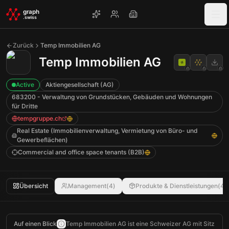
Skip to main content
graph
.swiss
Zurück
Temp Immobilien AG
Temp Immobilien AG
Active
Aktiengesellschaft (AG)
683200 - Verwaltung von Grundstücken, Gebäuden und Wohnungen
für Dritte
tempgruppe.ch
Real Estate (Immobilienverwaltung, Vermietung von Büro- und
Gewerbeflächen)
Commercial and office space tenants (B2B)
Übersicht
Management
(
4
)
Produkte & Dienstleistungen
(
4
)
Auf einen Blick
Temp Immobilien AG ist eine Schweizer AG mit Sitz