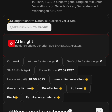
in Risch, ZG. Die eingetragene Tätigkeit fällt unter
Verwaltung von Grundstücken, Gebäuden und
Wohnungen für Dritte.
KI-angereicherte Daten
· aktualisiert
vor 4 Std.
Aktualisieren
·
25 Credits
AI Insight
Registerbericht, generiert aus SHAB/SOGC-Fakten.
Organe
7
Aktive Beziehungen
6
Gelöschte Beziehungen
0
SHAB-Einträge
7
Erster Eintrag
02.07.1997
Letzte Aktivität
18.06.2025
Immobilienverwaltung
Gewerbeflächen
Büroflächen
Rotkreuz
Risch
Familienunternehmen
Registerinformationen