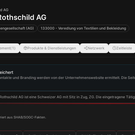
ld AG
othschild AG
iengesellschaft (AG)
133000 - Veredlung von Textilien und Bekleidung
ement
(
1
)
Produkte & Dienstleistungen
Netzwerk
Zeitleiste
eichert
ntakte und Branding werden von der Unternehmenswebsite ermittelt. Die Seite 
othschild AG ist eine Schweizer AG mit Sitz in Zug, ZG. Die eingetragene Tätigk
eriert aus SHAB/SOGC-Fakten.