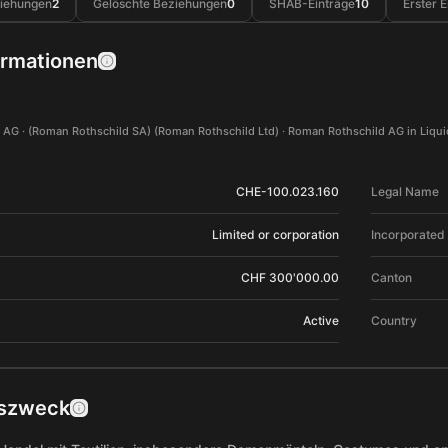
ziehungen
2
Gelöschte Beziehungen
0
SHAB-Einträge
10
Erster E
ormationen
 AG · (Roman Rothschild SA) (Roman Rothschild Ltd) · Roman Rothschild AG in Liquid
CHE-100.023.160
Legal Name
Limited or corporation
Incorporated
CHF 300'000.00
Canton
Active
Country
szweck