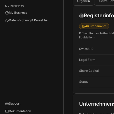
Organe
4
Aktive Be
MY BUSINESS
My Business
Registerinf
Datenlöschung & Korrektur
4× umbenannt
Früher: Roman Rothschild
liquidation)
Swiss UID
Legal Form
Share Capital
Status
Unternehmen
Support
Dokumentation