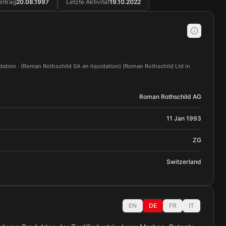
intrag
20.08.1997
Letzte Aktivität
19.10.2022
ation · (Roman Rothschild SA en liquidation) (Roman Rothschild Ltd in
Roman Rothschild AG
11 Jan 1993
ZG
Switzerland
EN
DE
FR
IT