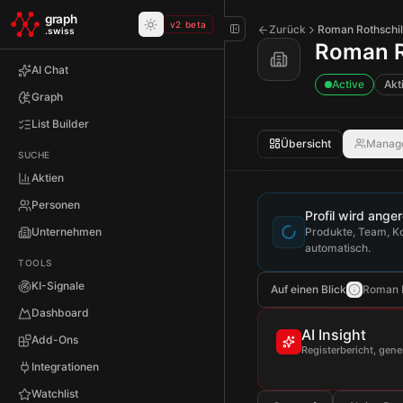
Skip to main content
graph
v2 beta
Zurück
Roman Rothschi
.swiss
Roman R
AI Chat
Active
Akt
Graph
List Builder
Übersicht
Manag
SUCHE
Aktien
Personen
Profil wird anger
Unternehmen
Produkte, Team, Ko
automatisch.
TOOLS
KI-Signale
Auf einen Blick
Roman R
Dashboard
AI Insight
Add-Ons
Registerbericht, gen
Integrationen
Watchlist