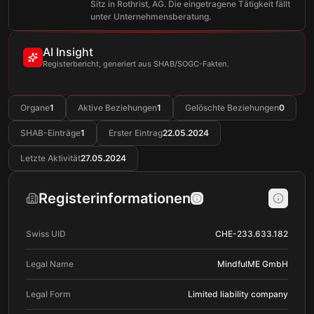
Sitz in Rothrist, AG. Die eingetragene Tätigkeit fällt
unter Unternehmensberatung.
AI Insight
Registerbericht, generiert aus SHAB/SOGC-Fakten.
Organe
1
Aktive Beziehungen
1
Gelöschte Beziehungen
0
SHAB-Einträge
1
Erster Eintrag
22.05.2024
Letzte Aktivität
27.05.2024
Registerinformationen
Swiss UID
CHE-233.633.182
Legal Name
MindfulME GmbH
Legal Form
Limited liability company