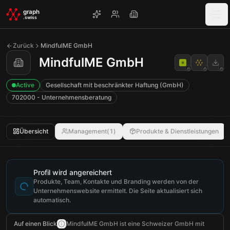
Skip to main content
graph
.swiss
Zurück
MindfulME GmbH
MindfulME GmbH
Active
Gesellschaft mit beschränkter Haftung (GmbH)
702000 - Unternehmensberatung
Übersicht
Management
(
1
)
Produkte & Dienstleistungen
Profil wird angereichert
Produkte, Team, Kontakte und Branding werden von der
Unternehmenswebsite ermittelt. Die Seite aktualisiert sich
automatisch.
Auf einen Blick
MindfulME GmbH ist eine Schweizer GmbH mit