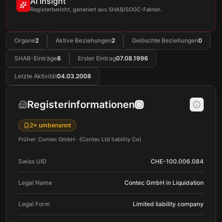
AI Insight
Registerbericht, generiert aus SHAB/SOGC-Fakten.
Organe
2
Aktive Beziehungen
2
Gelöschte Beziehungen
0
SHAB-Einträge
8
Erster Eintrag
07.08.1996
Letzte Aktivität
04.03.2008
Registerinformationen
2× umbenannt
Früher: Contec GmbH · (Contec Ltd liability Co)
Swiss UID
CHE-100.006.084
Legal Name
Contec GmbH in Liquidation
Legal Form
Limited liability company