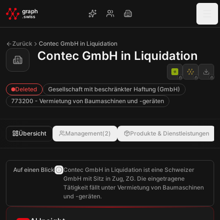
Skip to main content
graph
.swiss
Zurück
Contec GmbH in Liquidation
Contec GmbH in Liquidation
Deleted
Gesellschaft mit beschränkter Haftung (GmbH)
773200 - Vermietung von Baumaschinen und -geräten
Übersicht
Management
(
2
)
Produkte & Dienstleistungen
Auf einen Blick
Contec GmbH in Liquidation ist eine Schweizer
GmbH mit Sitz in Zug, ZG. Die eingetragene
Tätigkeit fällt unter Vermietung von Baumaschinen
und -geräten.