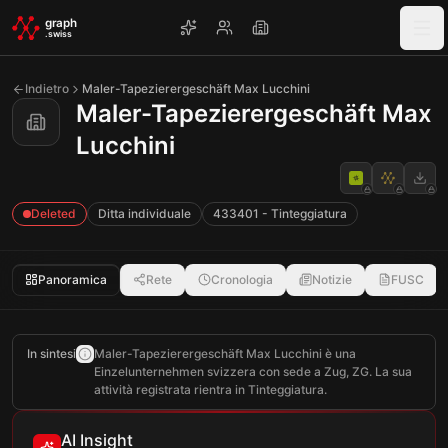
Skip to main content
graph
.swiss
Indietro
Maler-Tapezierergeschäft Max Lucchini
Maler-Tapezierergeschäft Max
Lucchini
Deleted
Ditta individuale
433401 - Tinteggiatura
Panoramica
Rete
Cronologia
Notizie
FUSC
In sintesi
Maler-Tapezierergeschäft Max Lucchini è una
Einzelunternehmen svizzera con sede a Zug, ZG. La sua
attività registrata rientra in Tinteggiatura.
AI Insight