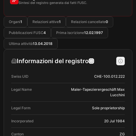
Sintesi del registro generata dai fatti FUSC.
Organi
1
Relazioni attive
1
Relazioni cancellate
0
Pubblicazioni FUSC
4
Prima iscrizione
12.02.1997
Ultima attività
13.04.2018
Informazioni del registro
Swiss UID
CHE-100.012.222
Legal Name
Maler-Tapezierergeschäft Max
Lucchini
Legal Form
Sole proprietorship
Incorporated
20 Jul 1984
Canton
ZG