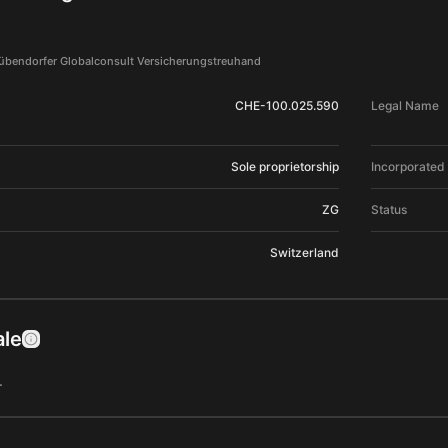
Dübendorfer Globalconsult Versicherungstreuhand
CHE-100.025.590
Legal Name
Sole proprietorship
Incorporated
ZG
Status
Switzerland
ale
…