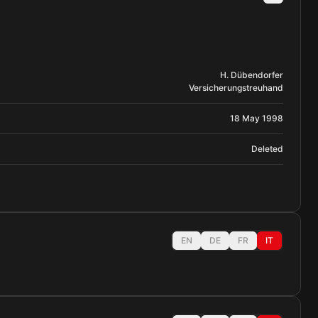
H. Dübendorfer
Versicherungstreuhand
18 May 1998
Deleted
EN
DE
FR
IT