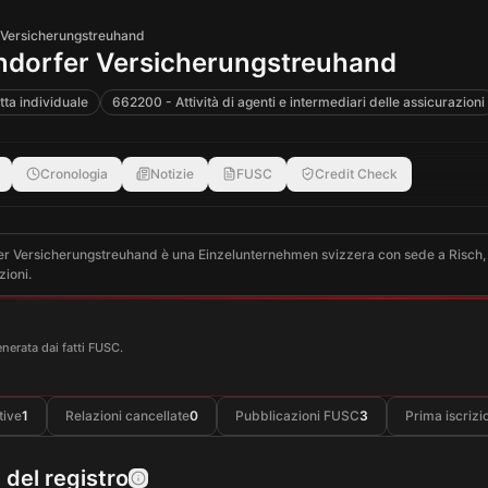
 Versicherungstreuhand
ndorfer Versicherungstreuhand
tta individuale
662200 - Attività di agenti e intermediari delle assicurazioni
Cronologia
Notizie
FUSC
Credit Check
 Versicherungstreuhand è una Einzelunternehmen svizzera con sede a Risch, ZG. L
zioni.
enerata dai fatti FUSC.
tive
1
Relazioni cancellate
0
Pubblicazioni FUSC
3
Prima iscrizi
 del registro