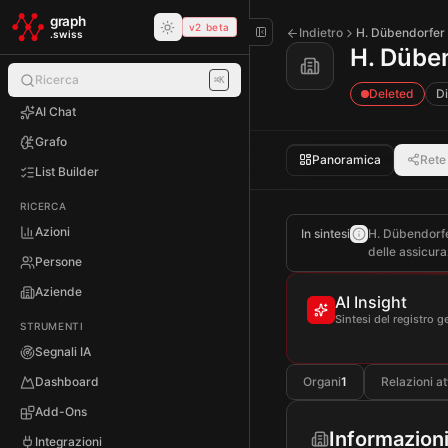
Skip to main content
graph
v2 beta
Indietro
H. Dübendorfer
.swiss
H. Dübe
Ricerca
⌘K
Deleted
Di
AI Chat
Grafo
Panoramica
Rete
List Builder
RICERCA
Azioni
In sintesi
H. Dübendorfer
delle assicura
Persone
Aziende
AI Insight
Sintesi del registro g
STRUMENTI
Segnali IA
Dashboard
Organi
1
Relazioni at
Add-Ons
Informazioni
Integrazioni