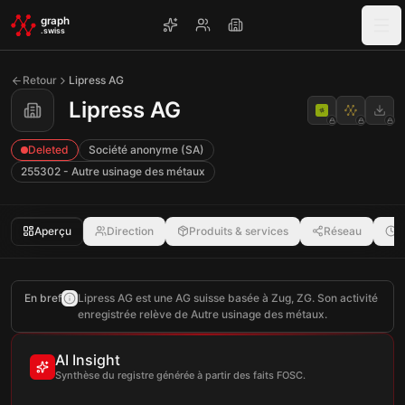
Skip to main content
graph
.swiss
Retour
Lipress AG
Lipress AG
Deleted
Société anonyme (SA)
255302 - Autre usinage des métaux
Aperçu
Direction
Produits & services
Réseau
C
En bref
Lipress AG est une AG suisse basée à Zug, ZG. Son activité
enregistrée relève de Autre usinage des métaux.
AI Insight
Synthèse du registre générée à partir des faits FOSC.