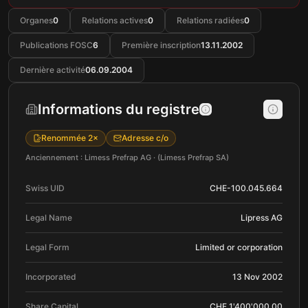
Organes
0
Relations actives
0
Relations radiées
0
Publications FOSC
6
Première inscription
13.11.2002
Dernière activité
06.09.2004
Informations du registre
Renommée 2×
Adresse c/o
Anciennement : Limess Prefrap AG · (Limess Prefrap SA)
Swiss UID
CHE-100.045.664
Legal Name
Lipress AG
Legal Form
Limited or corporation
Incorporated
13 Nov 2002
Share Capital
CHF 1'400'000.00