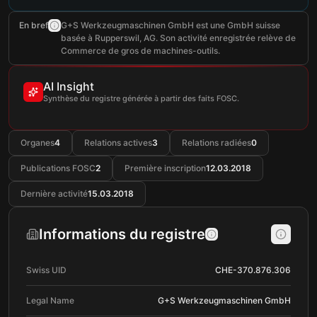
En bref
G+S Werkzeugmaschinen GmbH est une GmbH suisse
basée à Rupperswil, AG. Son activité enregistrée relève de
Commerce de gros de machines-outils.
AI Insight
Synthèse du registre générée à partir des faits FOSC.
Organes
4
Relations actives
3
Relations radiées
0
Publications FOSC
2
Première inscription
12.03.2018
Dernière activité
15.03.2018
Informations du registre
Swiss UID
CHE-370.876.306
Legal Name
G+S Werkzeugmaschinen GmbH