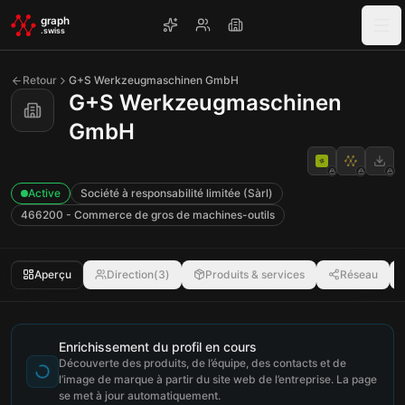
Skip to main content
graph
.swiss
Retour
G+S Werkzeugmaschinen GmbH
G+S Werkzeugmaschinen
GmbH
Active
Société à responsabilité limitée (Sàrl)
466200 - Commerce de gros de machines-outils
Aperçu
Direction
(
3
)
Produits & services
Réseau
Enrichissement du profil en cours
Découverte des produits, de l’équipe, des contacts et de
l’image de marque à partir du site web de l’entreprise. La page
se met à jour automatiquement.