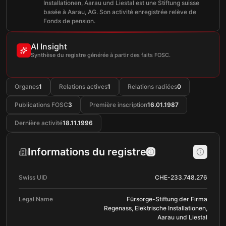
Installationen, Aarau und Liestal est une Stiftung suisse
basée à Aarau, AG. Son activité enregistrée relève de
Fonds de pension.
AI Insight
Synthèse du registre générée à partir des faits FOSC.
Organes
1
Relations actives
1
Relations radiées
0
Publications FOSC
3
Première inscription
16.01.1987
Dernière activité
18.11.1996
Informations du registre
Swiss UID
CHE-233.748.276
Legal Name
Fürsorge-Stiftung der Firma
Regenass, Elektrische Installationen,
Aarau und Liestal