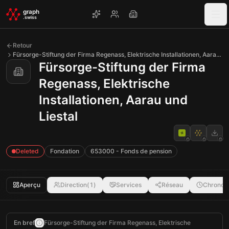
Skip to main content
graph
.swiss
Retour
Fürsorge-Stiftung der Firma Regenass, Elektrische Installationen, Aarau und Liestal
Fürsorge-Stiftung der Firma
Regenass, Elektrische
Installationen, Aarau und
Liestal
Deleted
Fondation
653000 - Fonds de pension
Aperçu
Direction
(
1
)
Services
Réseau
Chronolo
En bref
Fürsorge-Stiftung der Firma Regenass, Elektrische